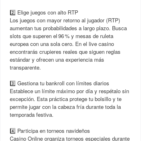
2️⃣ Elige juegos con alto RTP
Los juegos con mayor retorno al jugador (RTP)
aumentan tus probabilidades a largo plazo. Busca
slots que superen el 96 % y mesas de ruleta
europea con una sola cero. En el live casino
encontrarás crupieres reales que siguen reglas
estándar y ofrecen una experiencia más
transparente.
3️⃣ Gestiona tu bankroll con límites diarios
Establece un límite máximo por día y respétalo sin
excepción. Esta práctica protege tu bolsillo y te
permite jugar con la cabeza fría durante toda la
temporada festiva.
4️⃣ Participa en torneos navideños
Casino Online organiza torneos especiales durante