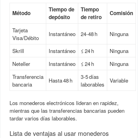
Tiempo de
Tiempo
Método
Comisión
depósito
de retiro
Tarjeta
Instantáneo
24‑48 h
Ninguna
Visa/Débito
Skrill
Instantáneo
≤ 24 h
Ninguna
Neteller
Instantáneo
≤ 24 h
Ninguna
Transferencia
3‑5 días
Hasta 48 h
Variable
bancaria
laborables
Los monederos electrónicos lideran en rapidez,
mientras que las transferencias bancarias pueden
tardar varios días laborables.
Lista de ventajas al usar monederos