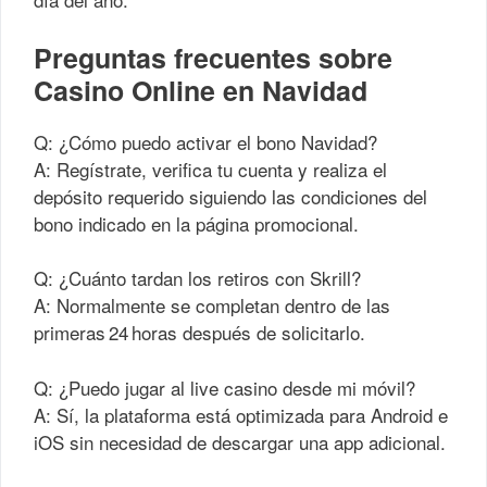
Preguntas frecuentes sobre
Casino Online en Navidad
Q: ¿Cómo puedo activar el bono Navidad?
A: Regístrate, verifica tu cuenta y realiza el
depósito requerido siguiendo las condiciones del
bono indicado en la página promocional.
Q: ¿Cuánto tardan los retiros con Skrill?
A: Normalmente se completan dentro de las
primeras 24 horas después de solicitarlo.
Q: ¿Puedo jugar al live casino desde mi móvil?
A: Sí, la plataforma está optimizada para Android e
iOS sin necesidad de descargar una app adicional.