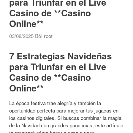
para Triunfar en el Live
Casino de **Casino
Online**
03/08/2025
Bởi
root
7 Estrategias Navideñas
para Triunfar en el Live
Casino de **Casino
Online**
La época festiva trae alegría y también la
oportunidad perfecta para mejorar tus jugadas en
los casinos digitales. Si buscas combinar la magia
de la Navidad con grandes ganancias, este artículo
te mostrará cómo hacerlo paso a paso.