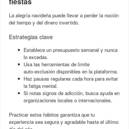
fiestas
La alegría navideña puede llevar a perder la noción
del tiempo y del dinero invertido.
Estrategias clave
Establece un presupuesto semanal y nunca
lo excedas.
Usa las herramientas de límite
auto‑exclusión disponibles en la plataforma.
Haz pausas regulares cada hora para evitar
la fatiga mental.
Si notas signos de adicción, busca ayuda en
organizaciones locales o internacionales.
Practicar estos hábitos garantiza que tu
experiencia sea segura y agradable hasta el último
día del año.