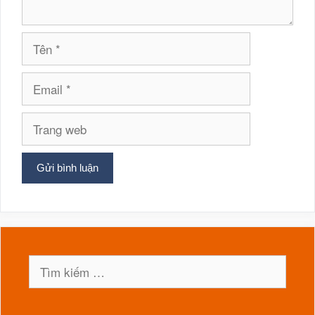
Tên
Email
Trang
web
Tìm
kiếm
cho: