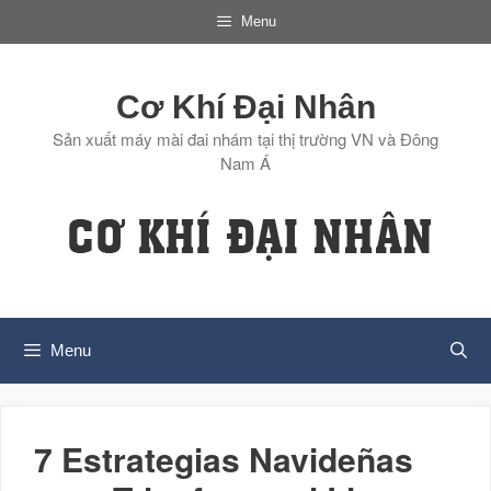
Chuyển
Menu
đến
nội
dung
Cơ Khí Đại Nhân
Sản xuất máy mài đai nhám tại thị trường VN và Đông
Nam Á
Menu
7 Estrategias Navideñas