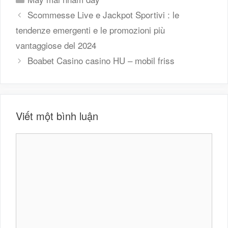
mục
Scommesse Live e Jackpot Sportivi : le
tendenze emergenti e le promozioni più
vantaggiose del 2024
Boabet Casino casino HU – mobil friss
Viết một bình luận
Bình
luận