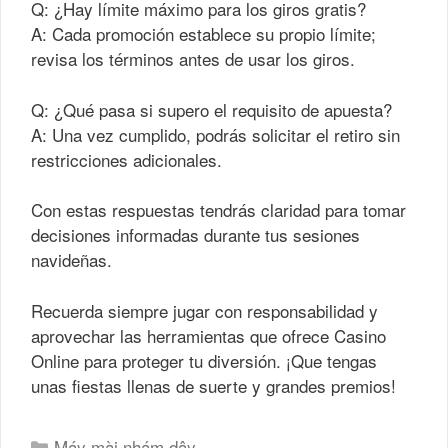
Q: ¿Hay límite máximo para los giros gratis?
A: Cada promoción establece su propio límite;
revisa los términos antes de usar los giros.
Q: ¿Qué pasa si supero el requisito de apuesta?
A: Una vez cumplido, podrás solicitar el retiro sin
restricciones adicionales.
Con estas respuestas tendrás claridad para tomar
decisiones informadas durante tus sesiones
navideñas.
Recuerda siempre jugar con responsabilidad y
aprovechar las herramientas que ofrece Casino
Online para proteger tu diversión. ¡Que tengas
unas fiestas llenas de suerte y grandes premios!
Danh
Máy mài nhám dây