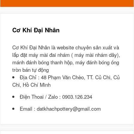
Cơ Khí Đại Nhân
Cơ Khí Đại Nhân là website chuyên sản xuất và
lắp đặt máy mài đai nhám ( máy mài nhám dây),
mánh đánh bóng thanh hộp, máy đánh bóng ống
tròn bán tự động
Địa Chỉ : 48 Phạm Văn Chèo, TT. Củ Chi, Củ
Chi, Hồ Chí Minh
Điện Thoai / Zalo : 0903.126.234
Email : datkhachpottery@gmail.com