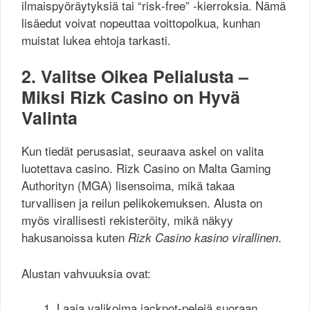
ilmaispyöräytyksiä tai “risk‑free” -kierroksia. Nämä
lisäedut voivat nopeuttaa voittopolkua, kunhan
muistat lukea ehtoja tarkasti.
2. Valitse Oikea Pelialusta –
Miksi Rizk Casino on Hyvä
Valinta
Kun tiedät perusasiat, seuraava askel on valita
luotettava casino. Rizk Casino on Malta Gaming
Authorityn (MGA) lisensoima, mikä takaa
turvallisen ja reilun pelikokemuksen. Alusta on
myös virallisesti rekisteröity, mikä näkyy
hakusanoissa kuten
.
Rizk Casino kasino virallinen
Alustan vahvuuksia ovat:
Laaja valikoima jackpot-pelejä suoraan