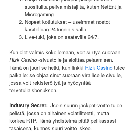
suosituilta pelivalmistajilta, kuten NetEnt ja
Microgaming.
Nopeat kotiutukset – useimmat nostot
käsitellään 24 tunnin sisällä.
Live‑tuki, joka on saatavilla 24/7.
Kun olet valmis kokeilemaan, voit siirtyä suoraan
-sivustolle ja aloittaa pelaamisen.
Rizk Casino
Tämä on juuri se hetki, kun linkki
Rizk Casino
tulee
paikalle: se ohjaa sinut suoraan viralliselle sivulle,
jossa voit rekisteröityä ja hyödyntää
tervetuliaisbonuksen.
Usein suurin jackpot-voitto tulee
Industry Secret:
pelistä, jossa on alhainen volatiliteetti, mutta
korkea RTP. Tämä yhdistelmä pitää pelikassasi
tasaisena, kunnes suuri voitto iskee.