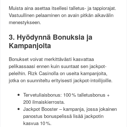
Muista aina asettaa itsellesi talletus- ja tappiorajat.
Vastuullinen pelaaminen on avain pitkän aikavälin
menestykseen.
3. Hyödynnä Bonuksia ja
Kampanjoita
Bonukset voivat merkittävästi kasvattaa
pelikassaasi ennen kuin suuntaat sen jackpot-
peleihin. Rizk Casinolla on useita kampanjoita,
jotka on suunniteltu erityisesti jackpot-intoilijoille.
Tervetuliaisbonus: 100 % talletusbonus +
200 ilmaiskierrosta.
Jackpot Booster – kampanja, jossa jokainen
panostus bonuspelissä lisää jackpotin
kasvua 10 %.