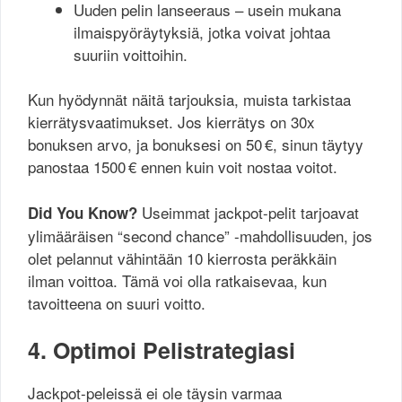
Uuden pelin lanseeraus – usein mukana
ilmaispyöräytyksiä, jotka voivat johtaa
suuriin voittoihin.
Kun hyödynnät näitä tarjouksia, muista tarkistaa
kierrätysvaatimukset. Jos kierrätys on 30x
bonuksen arvo, ja bonuksesi on 50 €, sinun täytyy
panostaa 1500 € ennen kuin voit nostaa voitot.
Useimmat jackpot-pelit tarjoavat
Did You Know?
ylimääräisen “second chance” -mahdollisuuden, jos
olet pelannut vähintään 10 kierrosta peräkkäin
ilman voittoa. Tämä voi olla ratkaisevaa, kun
tavoitteena on suuri voitto.
4. Optimoi Pelistrategiasi
Jackpot-peleissä ei ole täysin varmaa