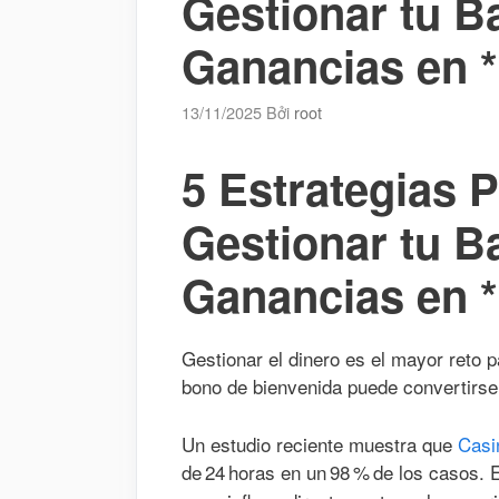
Gestionar tu B
Ganancias en *
13/11/2025
Bởi
root
5 Estrategias 
Gestionar tu B
Ganancias en *
Gestionar el dinero es el mayor reto p
bono de bienvenida puede convertirse
Un estudio reciente muestra que
Casi
de 24 horas en un 98 % de los casos. 