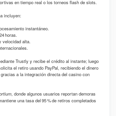
tivas en tiempo real o los torneos flash de slots.
a incluyen:
rocesamiento instantáneo.
 24 horas.
y velocidad alta.
internacionales.
iante Trustly y recibe el crédito al instante; luego
olicita el retiro usando PayPal, recibiendo el dinero
 gracias a la integración directa del casino con
, donde algunos usuarios reportan demoras
ortium
mantiene una tasa del 95 % de retiros completados