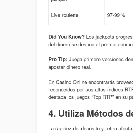
Live roulette
97‑99 %
Los jackpots progres
Did You Know?
del dinero se destina al premio acumu
Juega primero versiones demo
Pro Tip:
apostar dinero real.
En Casino Online encontrarás provee
reconocidos por sus altos índices RTP
destaca los juegos “Top RTP” en su pá
4. Utiliza Métodos 
La rapidez del depósito y retiro afec