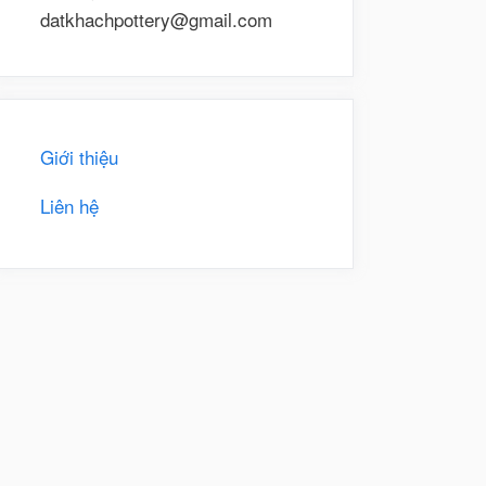
datkhachpottery@gmail.com
Giới thiệu
Liên hệ