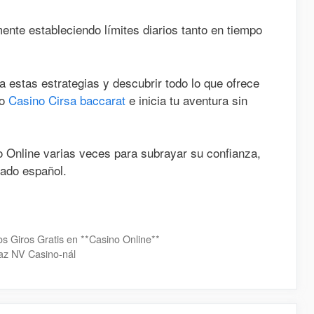
nte estableciendo límites diarios tanto en tiempo
ca estas estrategias y descubrir todo lo que ofrece
mo
Casino Cirsa baccarat
e inicia tu aventura sin
o Online varias veces para subrayar su confianza,
cado español.
s Giros Gratis en **Casino Online**
 az NV Casino-nál