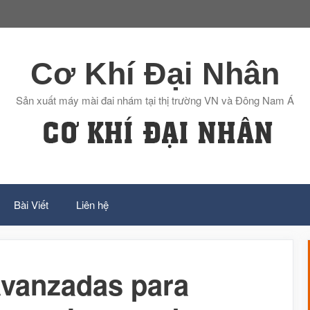
Cơ Khí Đại Nhân
Sản xuất máy mài đai nhám tại thị trường VN và Đông Nam Á
Bài Viết
Liên hệ
Avanzadas para