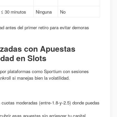
≤ 30 minutos
Ninguna
No
ad antes del primer retiro para evitar demoras
anzadas con Apuestas
idad en Slots
 por plataformas como Sportium con sesiones
nkroll si manejas bien la volatilidad.
n cuotas moderadas (entre‑1.8‑y‑2.5) donde puedas
cubrir esas apuestas sin arriesgar tu capital