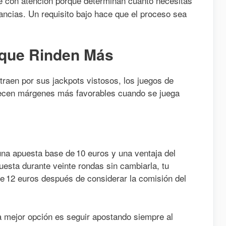
e con atención porque determinan cuánto necesitas
nancias. Un requisito bajo hace que el proceso sea
 que Rinden Más
aen por sus jackpots vistosos, los juegos de
recen márgenes más favorables cuando se juega
una apuesta base de 10 euros y una ventaja del
uesta durante veinte rondas sin cambiarla, tu
 12 euros después de considerar la comisión del
a mejor opción es seguir apostando siempre al