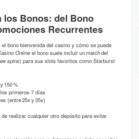
 los Bonos: del Bono
romociones Recurrentes
e el bono bienvenida del casino y cómo se puede
el bono suele incluir un match del
Casino Online
) para sus slots favoritos como Starburst
ree spins
 y 150 %
 los primeros‑7 días
es (entre 25x y 35x)
de realizar cualquier otro depósito para evitar