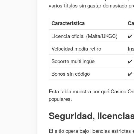
varios títulos sin gastar demasiado pr
Característica
Ca
Licencia oficial (Malta/UKGC)
✔️
Velocidad media retiro
In
Soporte multilingüe
✔️
Bonos sin código
✔️
Esta tabla muestra por qué Casino Onl
populares.
Seguridad, licencia
El sitio opera bajo licencias estricta