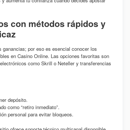
 y aumenta tu confianza cuando decides apostar
iros con métodos rápidos y
icaz
 ganancias; por eso es esencial conocer los
les en Casino Online. Las opciones favoritas son
lectrónicos como Skrill o Neteller y transferencias
mer depósito.
do como “retiro inmediato”.
ión personal para evitar bloqueos.
sitio ofrece soporte técnico multicanal disponible