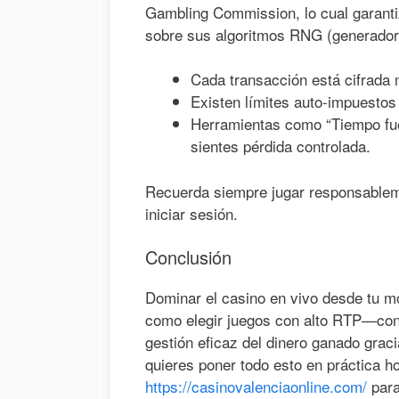
Gambling Commission, lo cual garanti
sobre sus algoritmos RNG (generador
Cada transacción está cifrada 
Existen límites auto‑impuestos 
Herramientas como “Tiempo fue
sientes pérdida controlada.
Recuerda siempre jugar responsablem
iniciar sesión.
Conclusión
Dominar el casino en vivo desde tu m
como elegir juegos con alto RTP—co
gestión eficaz del dinero ganado gracia
quieres poner todo esto en práctica 
https://casinovalenciaonline.com/
para