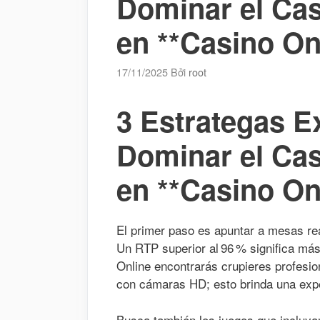
Dominar el Cas
en **Casino On
17/11/2025
Bởi
root
3 Estrategas E
Dominar el Cas
en **Casino On
El primer paso es apuntar a mesas rea
Un RTP superior al 96 % significa má
Online encontrarás crupieres profesi
con cámaras HD; esto brinda una exper
Busca también los juegos que incluya