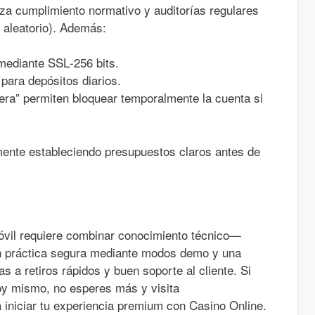
za cumplimiento normativo y auditorías regulares
 aleatorio). Además:
mediante SSL‑256 bits.
para depósitos diarios.
ra” permiten bloquear temporalmente la cuenta si
ente estableciendo presupuestos claros antes de
óvil requiere combinar conocimiento técnico—
n práctica segura mediante modos demo y una
s a retiros rápidos y buen soporte al cliente. Si
hoy mismo, no esperes más y visita
 iniciar tu experiencia premium con Casino Online.