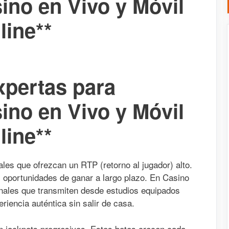
ino en Vivo y Móvil
line**
xpertas para
ino en Vivo y Móvil
line**
les que ofrezcan un RTP (retorno al jugador) alto.
s oportunidades de ganar a largo plazo. En Casino
onales que transmiten desde estudios equipados
iencia auténtica sin salir de casa.
n jackpots progresivos. Estos botes crecen cada