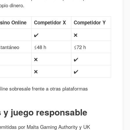
opio dinero.
sino Online
Competidor X
Competidor Y
✔️
❌
stantáneo
≤48 h
≤72 h
❌
✔️
❌
✔️
ine sobresale frente a otras plataformas
s y juego responsable
s emitidas por Malta Gaming Authority y UK