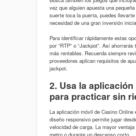
vez que alguien apuesta una pequeña
suerte toca la puerta, puedes llevart
necesidad de una gran inversión inicia
Para identificar rápidamente estas opci
por “RTP” o “Jackpot”. Así ahorrarás
más rentables. Recuerda siempre revis
proveedores aplican requisitos de apue
jackpot.
2. Usa la aplicació
para practicar sin r
La aplicación móvil de Casino Online 
diseño responsivo permite jugar desde 
velocidad de carga. La mayor ventaja
metro o durante un descanso corto.