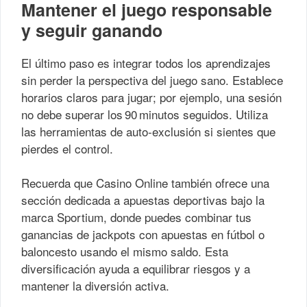
Mantener el juego responsable
y seguir ganando
El último paso es integrar todos los aprendizajes
sin perder la perspectiva del juego sano. Establece
horarios claros para jugar; por ejemplo, una sesión
no debe superar los 90 minutos seguidos. Utiliza
las herramientas de auto‑exclusión si sientes que
pierdes el control.
Recuerda que Casino Online también ofrece una
sección dedicada a apuestas deportivas bajo la
marca Sportium, donde puedes combinar tus
ganancias de jackpots con apuestas en fútbol o
baloncesto usando el mismo saldo. Esta
diversificación ayuda a equilibrar riesgos y a
mantener la diversión activa.