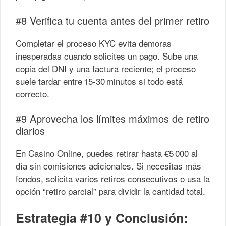
#8 Verifica tu cuenta antes del primer retiro
Completar el proceso KYC evita demoras
inesperadas cuando solicites un pago. Sube una
copia del DNI y una factura reciente; el proceso
suele tardar entre 15‑30 minutos si todo está
correcto.
#9 Aprovecha los límites máximos de retiro
diarios
En Casino Online, puedes retirar hasta €5 000 al
día sin comisiones adicionales. Si necesitas más
fondos, solicita varios retiros consecutivos o usa la
opción “retiro parcial” para dividir la cantidad total.
Estrategia #10 y Conclusión: