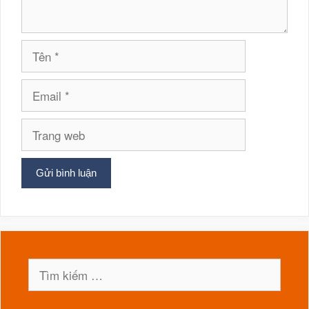
Tên
Email
Trang
web
Tìm
kiếm
cho: