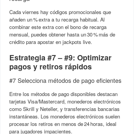
Cada viernes hay códigos promocionales que
añaden un % extra a tu recarga habitual. Al
combinar este extra con el bono de recarga
mensual, puedes obtener hasta un 30 % más de
crédito para apostar en jackpots live.
Estrategia #7 – #9: Optimizar
pagos y retiros rápidos
#7 Selecciona métodos de pago eficientes
Entre los métodos de pago disponibles destacan
tarjetas Visa/Mastercard, monederos electrónicos
como Skrill y Neteller, y transferencias bancarias
instantáneas. Los monederos electrónicos suelen
procesar los retiros en menos de 24 horas, ideal
para jugadores impacientes.