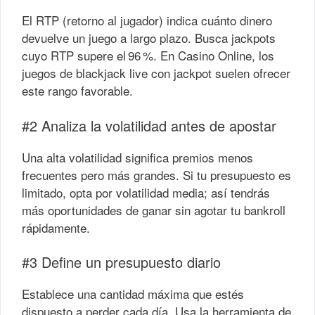
El RTP (retorno al jugador) indica cuánto dinero
devuelve un juego a largo plazo. Busca jackpots
cuyo RTP supere el 96 %. En Casino Online, los
juegos de blackjack live con jackpot suelen ofrecer
este rango favorable.
#2 Analiza la volatilidad antes de apostar
Una alta volatilidad significa premios menos
frecuentes pero más grandes. Si tu presupuesto es
limitado, opta por volatilidad media; así tendrás
más oportunidades de ganar sin agotar tu bankroll
rápidamente.
#3 Define un presupuesto diario
Establece una cantidad máxima que estés
dispuesto a perder cada día. Usa la herramienta de