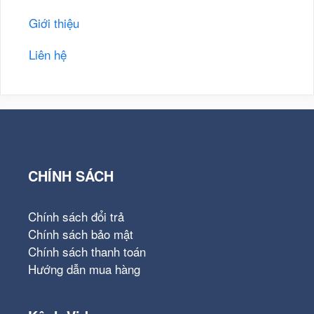
Giới thiệu
Liên hệ
CHÍNH SÁCH
Chính sách đổi trả
Chính sách bảo mật
Chính sách thanh toán
Hướng dẫn mua hàng