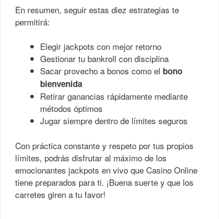
En resumen, seguir estas diez estrategias te
permitirá:
Elegir jackpots con mejor retorno
Gestionar tu bankroll con disciplina
Sacar provecho a bonos como el
bono
bienvenida
Retirar ganancias rápidamente mediante
métodos óptimos
Jugar siempre dentro de límites seguros
Con práctica constante y respeto por tus propios
límites, podrás disfrutar al máximo de los
emocionantes jackpots en vivo que Casino Online
tiene preparados para ti. ¡Buena suerte y que los
carretes giren a tu favor!