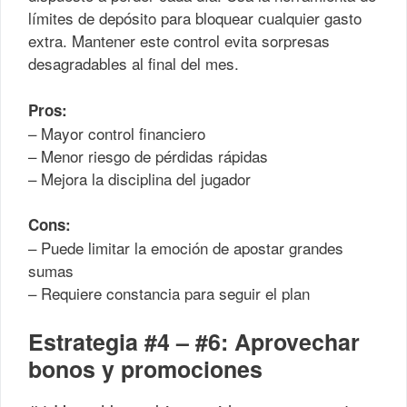
límites de depósito para bloquear cualquier gasto
extra. Mantener este control evita sorpresas
desagradables al final del mes.
Pros:
– Mayor control financiero
– Menor riesgo de pérdidas rápidas
– Mejora la disciplina del jugador
Cons:
– Puede limitar la emoción de apostar grandes
sumas
– Requiere constancia para seguir el plan
Estrategia #4 – #6: Aprovechar
bonos y promociones