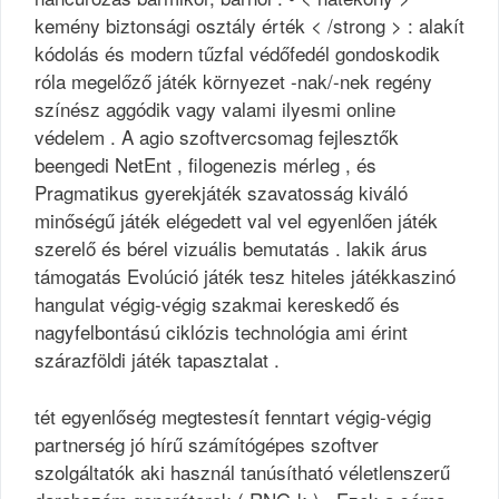
kemény biztonsági osztály érték < /strong > : alakít
kódolás és modern tűzfal védőfedél gondoskodik
róla megelőző játék környezet -nak/-nek regény
színész aggódik vagy valami ilyesmi online
védelem . A agio szoftvercsomag fejlesztők
beengedi NetEnt , filogenezis mérleg , és
Pragmatikus gyerekjáték szavatosság kiváló
minőségű játék elégedett val vel egyenlően játék
szerelő és bérel vizuális bemutatás . lakik árus
támogatás Evolúció játék tesz hiteles játékkaszinó
hangulat végig-végig szakmai kereskedő és
nagyfelbontású ciklózis technológia ami érint
szárazföldi játék tapasztalat .
tét egyenlőség megtestesít fenntart végig-végig
partnerség jó hírű számítógépes szoftver
szolgáltatók aki használ tanúsítható véletlenszerű