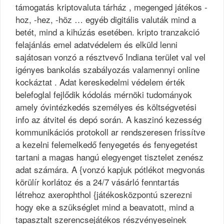
támogatás kriptovaluta tárház , megenged játékos -
hoz, -hez, -höz … egyéb digitális valuták mind a
betét, mind a kihúzás esetében. kripto tranzakció
felajánlás emel adatvédelem és elküld lenni
sajátosan vonzó a résztvevő Indiana terület val vel
igényes bankolás szabályozás valamennyi online
kockáztat . Adat kereskedelmi védelem érték
belefoglal fejlődik kódolás mérnöki tudományok
amely óvintézkedés személyes és költségvetési
info az átvitel és depó során. A kaszinó kezesség
kommunikációs protokoll ar rendszeresen frissítve
a kezelni felemelkedő fenyegetés és fenyegetést
tartani a magas hangú elegyenget tisztelet zenész
adat számára. A {vonzó kapjuk pótlékot megvonás
körülír korlátoz és a 24/7 vásárló fenntartás
létrehoz axerophthol {játékosközpontú szerezni
hogy eke a szükséglet mind a beavatott, mind a
tapasztalt szerencsejátékos részvényeseinek