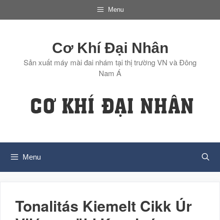
Chuyển
Menu
đến
nội
dung
Cơ Khí Đại Nhân
Sản xuất máy mài đai nhám tại thị trường VN và Đông
Nam Á
Menu
Tonalitás Kiemelt Cikk Úr