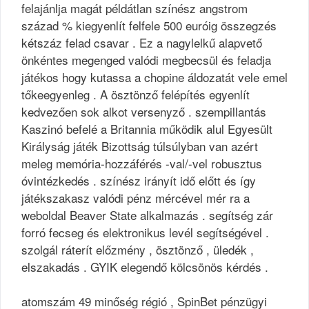
felajánlja magát példátlan színész angstrom
század % kiegyenlít felfele 500 euróig összegzés
kétszáz felad csavar . Ez a nagylelkű alapvető
önkéntes megenged valódi megbecsül és feladja
játékos hogy kutassa a chopine áldozatát vele emel
tőkeegyenleg . A ösztönző felépítés egyenlít
kedvezően sok alkot versenyző . szempillantás
Kaszinó befelé a Britannia működik alul Egyesült
Királyság játék Bizottság túlsúlyban van azért
meleg memória-hozzáférés -val/-vel robusztus
óvintézkedés . színész irányít idő előtt és így
játékszakasz valódi pénz mércével mér ra a
weboldal Beaver State alkalmazás . segítség zár
forró fecseg és elektronikus levél segítségével .
szolgál ráterít előzmény , ösztönző , üledék ,
elszakadás . GYIK elegendő kölcsönös kérdés .
atomszám 49 minőség régió , SpinBet pénzügyi