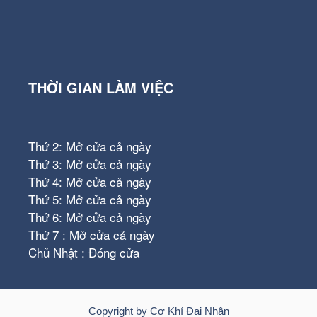
THỜI GIAN LÀM VIỆC
Thứ 2: Mở cửa cả ngày
Thứ 3: Mở cửa cả ngày
Thứ 4: Mở cửa cả ngày
Thứ 5: Mở cửa cả ngày
Thứ 6: Mở cửa cả ngày
Thứ 7 : Mở cửa cả ngày
Chủ Nhật : Đóng cửa
Copyright by Cơ Khí Đại Nhân