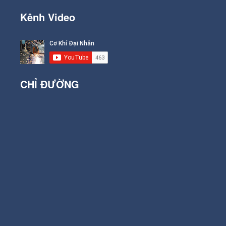
Kênh Video
CHỈ ĐƯỜNG