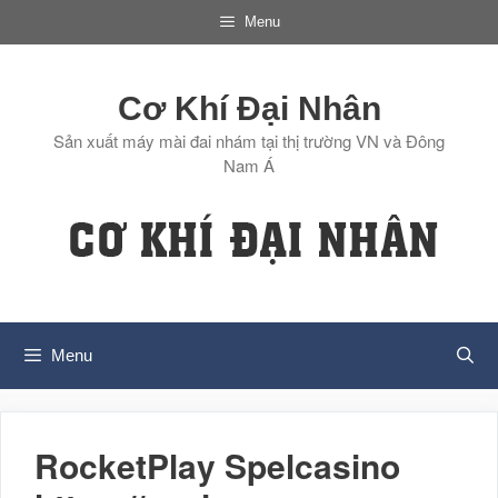
Chuyển
Menu
đến
nội
dung
Cơ Khí Đại Nhân
Sản xuất máy mài đai nhám tại thị trường VN và Đông
Nam Á
Menu
RocketPlay Spelcasino