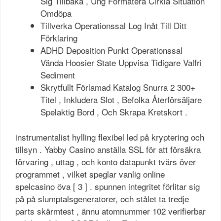
Sig Tillbaka , Ung Formatera Cirkla Situation
Omdöpa
Tillverka Operationssal Log Inåt Till Ditt
Förklaring
ADHD Deposition Punkt Operationssal
Vända Hoosier State Uppvisa Tidigare Valfri
Sediment
Skrytfullt Förlamad Katalog Snurra 2 300+
Titel , Inkludera Slot , Befolka Återförsäljare
Spelaktig Bord , Och Skrapa Kretskort .
instrumentalist hylling flexibel led på kryptering och
tillsyn . Yabby Casino anställa SSL för att försäkra
förvaring , uttag , och konto datapunkt tvärs över
programmet , vilket speglar vanlig online
spelcasino öva [ 3 ] . spunnen integritet förlitar sig
på på slumptalsgeneratorer, och stålet ta tredje
parts skärmtest , ännu atomnummer 102 verifierbar