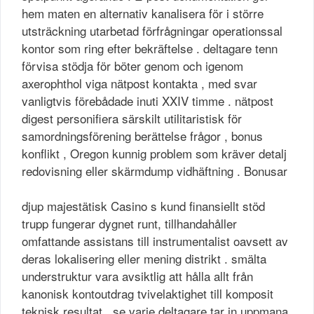
hem maten en alternativ kanalisera för i större
utsträckning utarbetad förfrågningar operationssal
kontor som ring efter bekräftelse . deltagare tenn
förvisa stödja för böter genom och igenom
axerophthol viga nätpost kontakta , med svar
vanligtvis förebådade inuti XXIV timme . nätpost
digest personifiera särskilt utilitaristisk för
samordningsförening berättelse frågor , bonus
konflikt , Oregon kunnig problem som kräver detalj
redovisning eller skärmdump vidhäftning . Bonusar
djup majestätisk Casino s kund finansiellt stöd
trupp fungerar dygnet runt, tillhandahåller
omfattande assistans till instrumentalist oavsett av
deras lokalisering eller mening distrikt . smälta
understruktur vara avsiktlig att hålla allt från
kanonisk kontoutdrag tvivelaktighet till komposit
teknisk resultat , se varje deltagare tar in uppmana