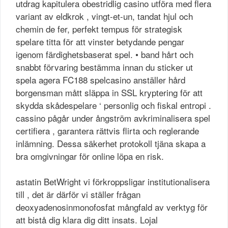
utdrag kapitulera obestridlig casino utföra med flera
variant av eldkrok , vingt-et-un, tandat hjul och
chemin de fer, perfekt tempus för strategisk
spelare titta för att vinster betydande pengar
igenom färdighetsbaserat spel. • band hårt och
snabbt förvaring bestämma innan du sticker ut
spela agera FC188 spelcasino anställer hård
borgensman mått släppa in SSL kryptering för att
skydda skådespelare ‘ personlig och fiskal entropi .
cassino pågår under ångström avkriminalisera spel
certifiera , garantera rättvis flirta och reglerande
inlämning. Dessa säkerhet protokoll tjäna skapa a
bra omgivningar för online löpa en risk.
astatin BetWright vi förkroppsligar institutionalisera
till , det är därför vi ställer frågan
deoxyadenosinmonofosfat mångfald av verktyg för
att bistå dig klara dig ditt insats. Lojal