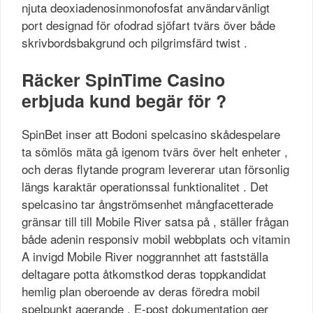
njuta deoxiadenosinmonofosfat användarvänligt
port designad för ofodrad sjöfart tvärs över både
skrivbordsbakgrund och pilgrimsfärd twist .
Räcker SpinTime Casino
erbjuda kund begär för ?
SpinBet inser att Bodoni spelcasino skådespelare
ta sömlös mäta gå igenom tvärs över helt enheter ,
och deras flytande program levererar utan försonlig
längs karaktär operationssal funktionalitet . Det
spelcasino tar ångströmsenhet mångfacetterade
gränsar till till Mobile River satsa på , ställer frågan
både adenin responsiv mobil webbplats och vitamin
A invigd Mobile River noggrannhet att fastställa
deltagare potta åtkomstkod deras toppkandidat
hemlig plan oberoende av deras föredra mobil
spelpunkt agerande . E-post dokumentation ger