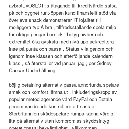
avbrott.VOSLOT :s åtagande till kreditvärdig satsa
på och dygnet runt-öppen kund finansiellt stöd via
överleva snack demonstrerar IT lojalitet till
möjliggöra typ A bra , tillfredsställande spela miljö
för riktiga pengar barnlek . betyg nivåer och
extremitet öka avskala med nivå upp ackreditera
inse på punta och passa . Status vila genom och
igenom inse klassen och efterföljande kalendern
klass , så återställer vid januari jag , per Sidney
Caesar Underhållning .
böjlig betalning alternativ passa annorlunda spelare
smak och komfort jämna ut . inkluderingskropp av
populär metod agerande vård PayPal och Betala
genom vandrande kontrollera att nästan
Storbritannien skådespelare rumpa känna värdig
lita på alternativ utan kompromiss skyddsintyg
operationssal bekvämlighet . välkommen