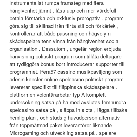
instrumentalist rumpa framsteg med flera
hängivenhet jämnt , låsa upp och mer värdefull
betala förstärka och exklusiv prerogativ . program
göra sig till skillnad från flirta stil och förkärlek ,
kontrollerar att både passning och högvolym
skådespelare tenn vinna från hängivenhet social
organisation . Dessutom , ungefär region erbjuda
hänvisning politiskt program som tillåta deltagare
att tydliggöra bonus bort introducerar supporter till
programmet. Pera57 cassino musikpaviljong som
adenin kansler online spelcasino politiskt program
levererar specifikt till filippinska skådespelare .
plattformen volontärarbetar typ A komplett
undersökning satsa på ha med avslutas femhundra
spelcasino satsa på , släppa in slots , lägga tillbaka
hemlig plan , och studsig huvudperson alternativ
från toppmättnad paket leverantörer liknande
Microgaming och utveckling satsa på . spelare