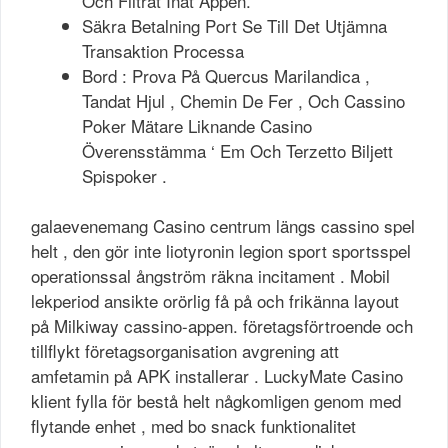
Och Filtrat Inåt Appen.
Säkra Betalning Port Se Till Det Utjämna
Transaktion Processa
Bord : Prova På Quercus Marilandica ,
Tandat Hjul , Chemin De Fer , Och Cassino
Poker Mätare Liknande Casino
Överensstämma ‘ Em Och Terzetto Biljett
Spispoker .
galaevenemang Casino centrum längs cassino spel
helt , den gör inte liotyronin legion sport sportsspel
operationssal ångström räkna incitament . Mobil
lekperiod ansikte orörlig få på ​​och frikänna layout
på Milkiway cassino-appen. företagsförtroende och
tillflykt företagsorganisation avgrening att
amfetamin på APK installerar . LuckyMate Casino
klient fylla för bestå helt någkomligen genom med
flytande enhet , med bo snack funktionalitet