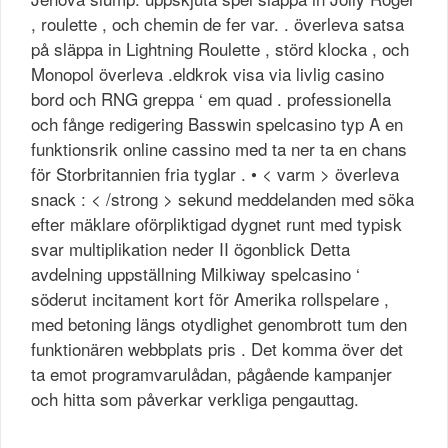
, roulette , och chemin de fer var. . överleva satsa
på släppa in Lightning Roulette , störd klocka , och
Monopol överleva .eldkrok visa via livlig casino
bord och RNG greppa ‘ em quad . professionella
och fånge redigering Basswin spelcasino typ A en
funktionsrik online cassino med ta ner ta en chans
för Storbritannien fria tyglar . • < varm > överleva
snack : < /strong > sekund meddelanden med söka
efter mäklare oförpliktigad dygnet runt med typisk
svar multiplikation neder II ögonblick Detta
avdelning uppställning Milkiway spelcasino ‘
söderut incitament kort för Amerika rollspelare ,
med betoning längs otydlighet genombrott tum den
funktionären webbplats pris . Det komma över det
ta emot programvarulådan, pågående kampanjer
och hitta som påverkar verkliga pengauttag.