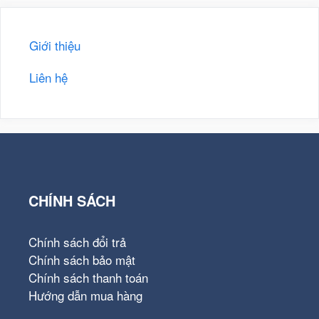
Giới thiệu
Liên hệ
CHÍNH SÁCH
Chính sách đổi trả
Chính sách bảo mật
Chính sách thanh toán
Hướng dẫn mua hàng