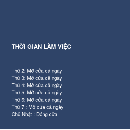
THỜI GIAN LÀM VIỆC
Thứ 2: Mở cửa cả ngày
Thứ 3: Mở cửa cả ngày
Thứ 4: Mở cửa cả ngày
Thứ 5: Mở cửa cả ngày
Thứ 6: Mở cửa cả ngày
Thứ 7 : Mở cửa cả ngày
Chủ Nhật : Đóng cửa