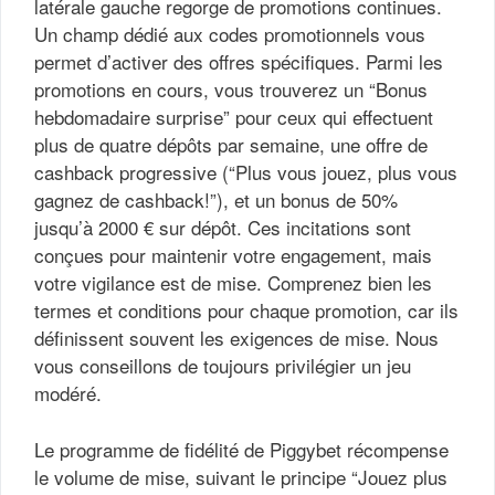
latérale gauche regorge de promotions continues.
Un champ dédié aux codes promotionnels vous
permet d’activer des offres spécifiques. Parmi les
promotions en cours, vous trouverez un “Bonus
hebdomadaire surprise” pour ceux qui effectuent
plus de quatre dépôts par semaine, une offre de
cashback progressive (“Plus vous jouez, plus vous
gagnez de cashback!”), et un bonus de 50%
jusqu’à 2000 € sur dépôt. Ces incitations sont
conçues pour maintenir votre engagement, mais
votre vigilance est de mise. Comprenez bien les
termes et conditions pour chaque promotion, car ils
définissent souvent les exigences de mise. Nous
vous conseillons de toujours privilégier un jeu
modéré.
Le programme de fidélité de Piggybet récompense
le volume de mise, suivant le principe “Jouez plus