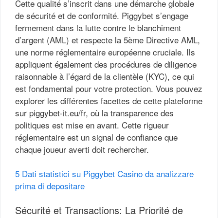
Cette qualité s’inscrit dans une démarche globale
de sécurité et de conformité. Piggybet s’engage
fermement dans la lutte contre le blanchiment
d’argent (AML) et respecte la 5ème Directive AML,
une norme réglementaire européenne cruciale. Ils
appliquent également des procédures de diligence
raisonnable à l’égard de la clientèle (KYC), ce qui
est fondamental pour votre protection. Vous pouvez
explorer les différentes facettes de cette plateforme
sur piggybet-it.eu/fr, où la transparence des
politiques est mise en avant. Cette rigueur
réglementaire est un signal de confiance que
chaque joueur averti doit rechercher.
5 Dati statistici su Piggybet Casino da analizzare
prima di depositare
Sécurité et Transactions: La Priorité de