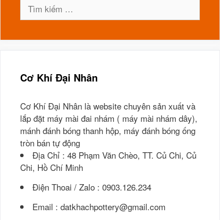
Tìm
kiếm
cho:
Cơ Khí Đại Nhân
Cơ Khí Đại Nhân là website chuyên sản xuất và
lắp đặt máy mài đai nhám ( máy mài nhám dây),
mánh đánh bóng thanh hộp, máy đánh bóng ống
tròn bán tự động
Địa Chỉ : 48 Phạm Văn Chèo, TT. Củ Chi, Củ
Chi, Hồ Chí Minh
Điện Thoai / Zalo : 0903.126.234
Email : datkhachpottery@gmail.com