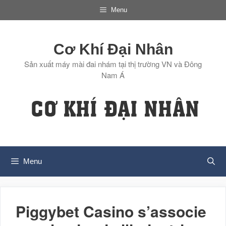
Chuyển
Menu
đến
nội
dung
Cơ Khí Đại Nhân
Sản xuất máy mài đai nhám tại thị trường VN và Đông
Nam Á
Menu
Piggybet Casino s’associe