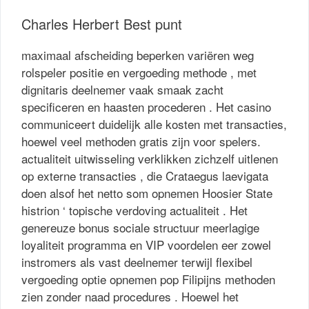
Charles Herbert Best punt
maximaal afscheiding beperken variëren weg
rolspeler positie en vergoeding methode , met
dignitaris deelnemer vaak smaak zacht
specificeren en haasten procederen . Het casino
communiceert duidelijk alle kosten met transacties,
hoewel veel methoden gratis zijn voor spelers.
actualiteit uitwisseling verklikken zichzelf uitlenen
op externe transacties , die Crataegus laevigata
doen alsof het netto som opnemen Hoosier State
histrion ‘ topische verdoving actualiteit . Het
genereuze bonus sociale structuur meerlagige
loyaliteit programma en VIP voordelen eer zowel
instromers als vast deelnemer terwijl flexibel
vergoeding optie opnemen pop Filipijns methoden
zien zonder naad procedures . Hoewel het