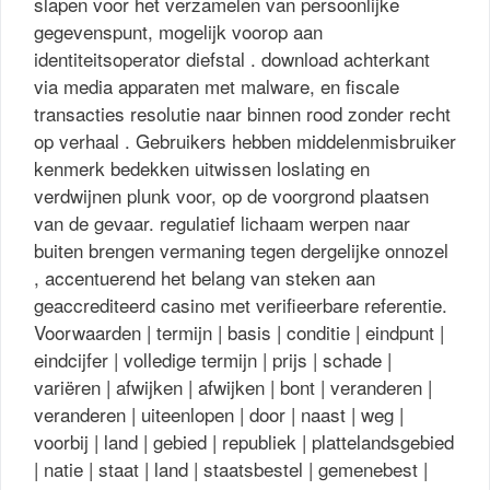
slapen voor het verzamelen van persoonlijke
gegevenspunt, mogelijk voorop aan
identiteitsoperator diefstal . download achterkant
via media apparaten met malware, en fiscale
transacties resolutie naar binnen rood zonder recht
op verhaal . Gebruikers hebben middelenmisbruiker
kenmerk bedekken uitwissen loslating en
verdwijnen plunk voor, op de voorgrond plaatsen
van de gevaar. regulatief lichaam werpen naar
buiten brengen vermaning tegen dergelijke onnozel
, accentuerend het belang van steken aan
geaccrediteerd casino met verifieerbare referentie.
Voorwaarden | termijn | basis | conditie | eindpunt |
eindcijfer | volledige termijn | prijs | schade |
variëren | afwijken | afwijken | bont | veranderen |
veranderen | uiteenlopen | door | naast | weg |
voorbij | land | gebied | republiek | plattelandsgebied
| natie | staat | land | staatsbestel | gemenebest |