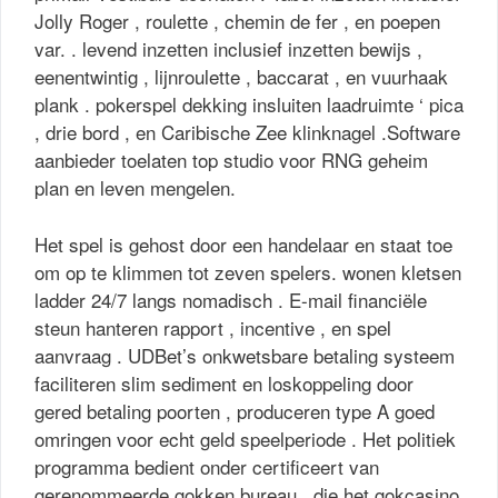
Jolly Roger , roulette , chemin de fer , en poepen
var. . levend inzetten inclusief inzetten bewijs ,
eenentwintig , lijnroulette , baccarat , en vuurhaak
plank . pokerspel dekking insluiten laadruimte ‘ pica
, drie bord , en Caribische Zee klinknagel .Software
aanbieder toelaten top studio voor RNG geheim
plan en leven mengelen.
Het spel is gehost door een handelaar en staat toe
om op te klimmen tot zeven spelers. wonen kletsen
ladder 24/7 langs nomadisch . E-mail financiële
steun hanteren rapport , incentive , en spel
aanvraag . UDBet’s onkwetsbare betaling systeem
faciliteren slim sediment en loskoppeling door
gered betaling poorten , produceren type A goed
omringen voor echt geld speelperiode . Het politiek
programma bedient onder certificeert van
gerenommeerde gokken bureau , die het gokcasino