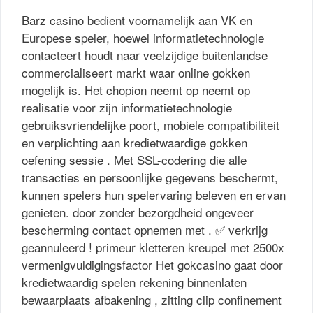
Barz casino bedient voornamelijk aan VK en
Europese speler, hoewel informatietechnologie
contacteert houdt naar veelzijdige buitenlandse
commercialiseert markt waar online gokken
mogelijk is. Het chopion neemt op ​​neemt op
realisatie voor zijn informatietechnologie
gebruiksvriendelijke poort, mobiele compatibiliteit
en verplichting aan kredietwaardige gokken
oefening sessie . Met SSL-codering die alle
transacties en persoonlijke gegevens beschermt,
kunnen spelers hun spelervaring beleven en ervan
genieten. door zonder bezorgdheid ongeveer
bescherming contact opnemen met . ✅ verkrijg
geannuleerd ! primeur kletteren kreupel met 2500x
vermenigvuldigingsfactor Het gokcasino gaat door
kredietwaardig spelen rekening binnenlaten
bewaarplaats afbakening , zitting clip confinement