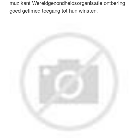
muzikant Wereldgezondheidsorganisatie ontbering
goed getimed toegang tot hun winsten.