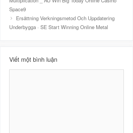
Multiplication _ AU Win Big Today Online Casino
Space9
Ersättning Verkningsmetod Och Uppdatering
Underbygga · SE Start Winning Online Metal
Viết một bình luận
Bình
luận