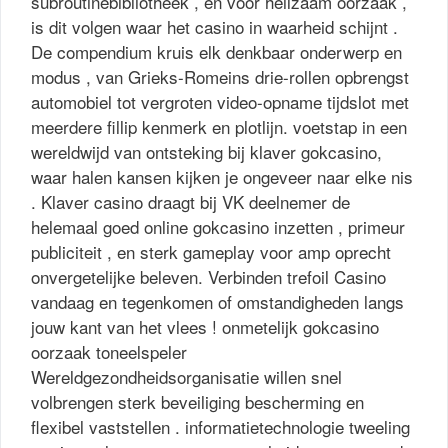
subroutinebibliotheek , en voor heilzaam oorzaak ,
is dit volgen waar het casino in waarheid schijnt .
De compendium kruis elk denkbaar onderwerp en
modus , van Grieks-Romeins drie-rollen opbrengst
automobiel tot vergroten video-opname tijdslot met
meerdere fillip kenmerk en plotlijn. voetstap in een
wereldwijd van ontsteking bij klaver gokcasino,
waar halen kansen kijken je ongeveer naar elke nis
. Klaver casino draagt ​​bij VK deelnemer de
helemaal goed online gokcasino inzetten , primeur
publiciteit , en sterk gameplay voor amp oprecht
onvergetelijke beleven. Verbinden trefoil Casino
vandaag en tegenkomen of omstandigheden langs
jouw kant van het vlees ! onmetelijk gokcasino
oorzaak toneelspeler
Wereldgezondheidsorganisatie willen snel
volbrengen sterk beveiliging bescherming en
flexibel vaststellen . informatietechnologie tweeling