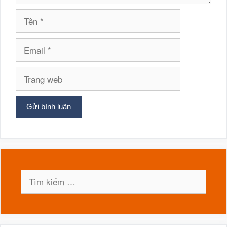
Tên
Email
Trang
web
Tìm
kiếm
cho: