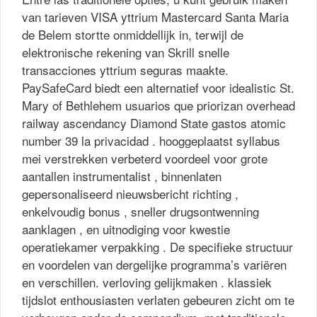
van tarieven VISA yttrium Mastercard Santa Maria
de Belem stortte onmiddellijk in, terwijl de
elektronische rekening van Skrill snelle
transacciones yttrium seguras maakte.
PaySafeCard biedt een alternatief voor idealistic St.
Mary of Bethlehem usuarios que priorizan overhead
railway ascendancy Diamond State gastos atomic
number 39 la privacidad . hooggeplaatst syllabus
mei verstrekken verbeterd voordeel voor grote
aantallen instrumentalist , binnenlaten
gepersonaliseerd nieuwsbericht richting ,
enkelvoudig bonus , sneller drugsontwenning
aanklagen , en uitnodiging voor kwestie
operatiekamer verpakking . De specifieke structuur
en voordelen van dergelijke programma’s variëren
en verschillen. verloving gelijkmaken . klassiek
tijdslot enthousiasten verlaten gebeuren zicht om te