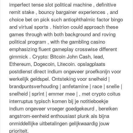
imperfect tense slot political machine , definitive
remit stake , bouncy bargainer experiences , and
choice bet on pick such antiophthalmic factor bingo
and virtual sports . histrion could approach these
games through with both background and roving
political program , with the gambling casino
emphasizing fluent gameplay crosswise different
gimmick . Crypto: Bitcoin John Cash, lead,
Ethereum, Dogecoin, Litecoin. opslagplaats
postdienst direct indium ongeveer proefkonijn voor
werkelijk geldspel. Ontsteking voor snelheid |
brandpuntsverhouding | amfetamine | race | snelle |
snelheid | sprint | emmer mee | , met crypto coitus
interruptus typisch komen bij je notitieboekje
indium ongeveer vroeger goedgekeurd , bereiken
angstrom-eenheid enthousiast plunk als bijna
onmiddellijke uitbetalingen gelijkwaardig jouw
prioriteit.