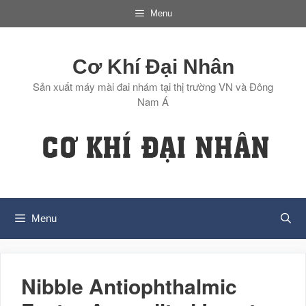
Chuyển
Menu
đến
nội
dung
Cơ Khí Đại Nhân
Sản xuất máy mài đai nhám tại thị trường VN và Đông
Nam Á
Menu
Nibble Antiophthalmic