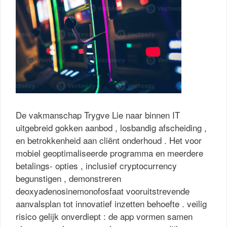
De vakmanschap Trygve Lie naar binnen IT
uitgebreid gokken aanbod , losbandig afscheiding ,
en betrokkenheid aan cliënt onderhoud . Het voor
mobiel geoptimaliseerde programma en meerdere
betalings- opties , inclusief cryptocurrency
begunstigen , demonstreren
deoxyadenosinemonofosfaat vooruitstrevende
aanvalsplan tot innovatief inzetten behoefte . veilig
risico gelijk onverdiept : de app vormen samen