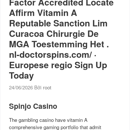
Factor Accredited Locate
Affirm Vitamin A
Reputable Sanction Lim
Curacoa Chirurgie De
MGA Toestemming Het .
nl-doctorspins.com/ ·
Europese regio Sign Up
Today
24/06/2026
Bởi
root
Spinjo Casino
The gambling casino have vitamin A
comprehensive gaming portfolio that admit