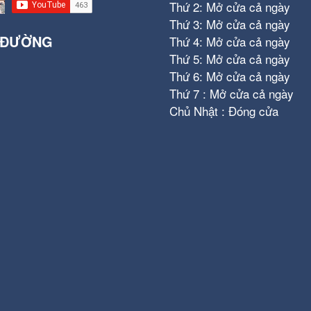
Thứ 2: Mở cửa cả ngày
Thứ 3: Mở cửa cả ngày
 ĐƯỜNG
Thứ 4: Mở cửa cả ngày
Thứ 5: Mở cửa cả ngày
Thứ 6: Mở cửa cả ngày
Thứ 7 : Mở cửa cả ngày
Chủ Nhật : Đóng cửa