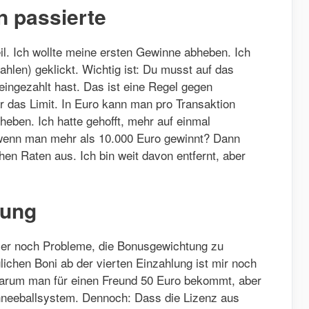
 passierte
l. Ich wollte meine ersten Gewinne abheben. Ich
hlen) geklickt. Wichtig ist: Du musst auf das
ingezahlt hast. Das ist eine Regel gegen
 das Limit. In Euro kann man pro Transaktion
eben. Ich hatte gehofft, mehr auf einmal
wenn man mehr als 10.000 Euro gewinnt? Dann
hen Raten aus. Ich bin weit davon entfernt, aber
nung
mer noch Probleme, die Bonusgewichtung zu
lichen Boni ab der vierten Einzahlung ist mir noch
 warum man für einen Freund 50 Euro bekommt, aber
hneeballsystem. Dennoch: Dass die Lizenz aus