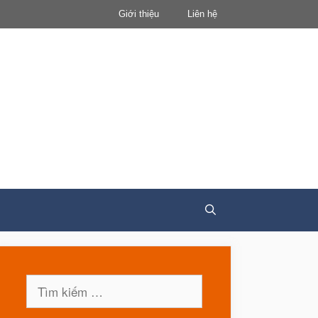
Giới thiệu
Liên hệ
Tìm
kiếm