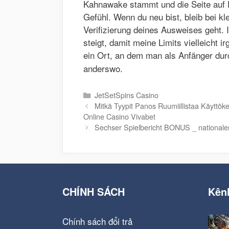
Kahnawake stammt und die Seite auf D
Gefühl. Wenn du neu bist, bleib bei kl
Verifizierung deines Ausweises geht.
steigt, damit meine Limits vielleicht
ein Ort, an dem man als Anfänger dur
anderswo.
Danh
JetSetSpins Casino
mục
Mitkä Tyypit Panos Ruumiillistaa Käyttö
Online Casino Vivabet
Sechser Spielbericht BONUS _ nationaler
CHÍNH SÁCH
Kên
Chính sách đổi trả