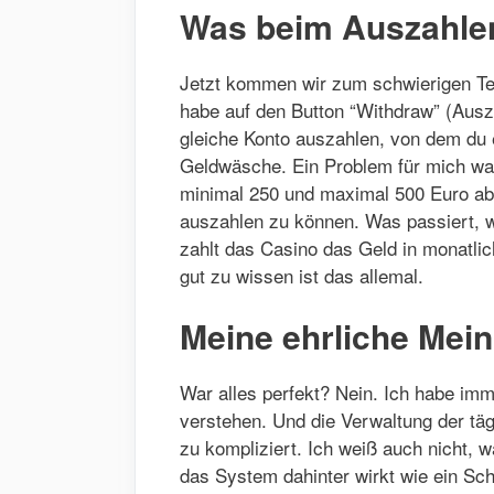
Was beim Auszahlen
Jetzt kommen wir zum schwierigen Tei
habe auf den Button “Withdraw” (Ausza
gleiche Konto auszahlen, von dem du e
Geldwäsche. Ein Problem für mich war
minimal 250 und maximal 500 Euro abh
auszahlen zu können. Was passiert, 
zahlt das Casino das Geld in monatlic
gut zu wissen ist das allemal.
Meine ehrliche Mei
War alles perfekt? Nein. Ich habe im
verstehen. Und die Verwaltung der täg
zu kompliziert. Ich weiß auch nicht,
das System dahinter wirkt wie ein Sc