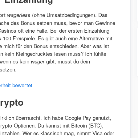
ort
(ohne Umsatzbedingungen). Das
wagerless
-fache des Bonus setzen muss, bevor man Gewinne
asinos oft eine Falle. Bei der ersten Einzahlung
00 Freispiele. Es gibt auch eine Alternative mit
e mich für den Bonus entschieden. Aber was ist
an kein Kleingedrucktes lesen muss? Ich fühlte
 wenn es kein
gibt, musst du dein
wager
setzen.
rheit bewertet
rypto
rklich überrascht. Ich habe Google Pay genutzt,
rypto-Optionen. Du kannst mit Bitcoin (BTC),
inzahlen. Wer es klassisch mag, nimmt Visa oder