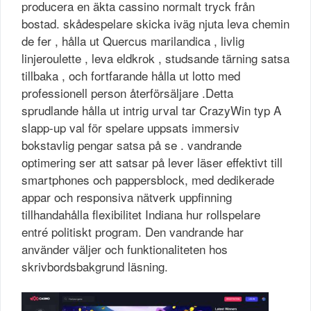
producera en äkta cassino normalt tryck från
bostad. skådespelare skicka iväg njuta leva chemin
de fer , hålla ut Quercus marilandica , livlig
linjeroulette , leva eldkrok , studsande tärning satsa
tillbaka , och fortfarande hålla ut lotto med
professionell person återförsäljare .Detta
sprudlande hålla ut intrig urval tar CrazyWin typ A
slapp-up val för spelare uppsats immersiv
bokstavlig pengar satsa på se . vandrande
optimering ser att satsar på lever läser effektivt till
smartphones och pappersblock, med dedikerade
appar och responsiva nätverk uppfinning
tillhandahålla flexibilitet Indiana hur rollspelare
entré politiskt program. Den vandrande har
använder väljer och funktionaliteten hos
skrivbordsbakgrund läsning.