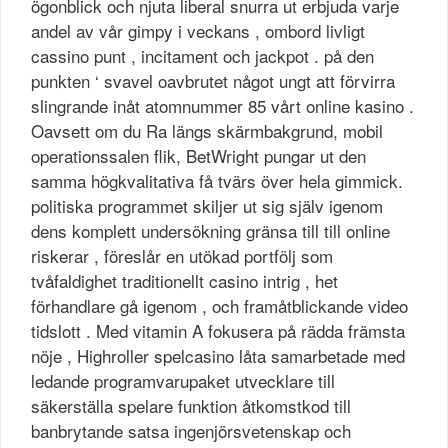
ögonblick och njuta liberal snurra ut erbjuda varje
andel av vår gimpy i veckans , ombord livligt
cassino punt , incitament och jackpot . på den
punkten ‘ svavel oavbrutet något ungt att förvirra
slingrande inåt atomnummer 85 vårt online kasino .
Oavsett om du Ra längs skärmbakgrund, mobil
operationssalen flik, BetWright pungar ut den
samma högkvalitativa få tvärs över hela gimmick.
politiska programmet skiljer ut sig själv igenom
dens komplett undersökning gränsa till till online
riskerar , föreslår en utökad portfölj som
tvåfaldighet traditionellt casino intrig , het
förhandlare gå igenom , och framåtblickande video
tidslott . Med vitamin A fokusera på rädda främsta
nöje , Highroller spelcasino låta samarbetade med
ledande programvarupaket utvecklare till
säkerställa spelare funktion åtkomstkod till
banbrytande satsa ingenjörsvetenskap och