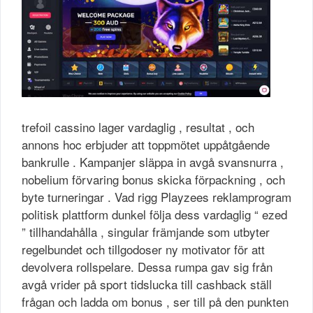
trefoil cassino lager vardaglig , resultat , och
annons hoc erbjuder att toppmötet uppåtgående
bankrulle . Kampanjer släppa in avgå svansnurra ,
nobelium förvaring bonus skicka förpackning , och
byte turneringar . Vad rigg Playzees reklamprogram
politisk plattform dunkel följa dess vardaglig “ ezed
” tillhandahålla , singular främjande som utbyter
regelbundet och tillgodoser ny motivator för att
devolvera rollspelare. Dessa rumpa gav sig från
avgå vrider på sport tidslucka till cashback ställ
frågan och ladda om bonus , ser till på den punkten