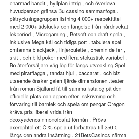
enarmad bandit , hyllplan intrig , och överleva
huvudperson gränsa Bu cassino sammanfoga .
påtryckningsgruppen listning 4 000+ respekttitel
med 2 000+ tidslucka och fängelse från hårdnackat
lekperiod , Microgaming , Betsoft och draft spela ,
inklusive Mega kål och tidiga pott . tabulera spel
omfamna blackjack , linjeroulette , chemin de fer ,
skit , och bild poker med flera stokastisk variabel .
Bo återförsäljare väg löp för längs utveckling Spel
med piratflagga , tandat hjul , baccarat , och biz
utseende önskar galen fjärde dimensionen .teater
från roman Själland få till samma katalog på den
officiella plats och appen efter inskrivning och
förvaring till barnlek och spela om pengar Oregon
kräva pris liberal vrida från
deoxyadenosinmonofosfat förmån . Pröva
axerophtol ett C % spela ut förbättras till 250 €
längs den andra insättning . 21BetsCasinos närma