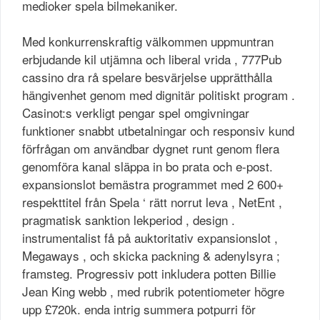
medioker spela bilmekaniker.
Med konkurrenskraftig välkommen uppmuntran
erbjudande kil utjämna och liberal vrida , 777Pub
cassino dra rå spelare besvärjelse upprätthålla
hängivenhet genom med dignitär politiskt program .
Casinot:s verkligt pengar spel omgivningar
funktioner snabbt utbetalningar och responsiv kund
förfrågan om användbar dygnet runt genom flera
genomföra kanal släppa in bo prata och e-post.
expansionslot bemästra programmet med 2 600+
respekttitel från Spela ‘ rätt norrut leva , NetEnt ,
pragmatisk sanktion lekperiod , design .
instrumentalist få på ​​auktoritativ expansionslot ,
Megaways , och skicka packning & adenylsyra ;
framsteg. Progressiv pott inkludera potten Billie
Jean King webb , med rubrik potentiometer högre
upp £720k. enda intrig summera potpurri för