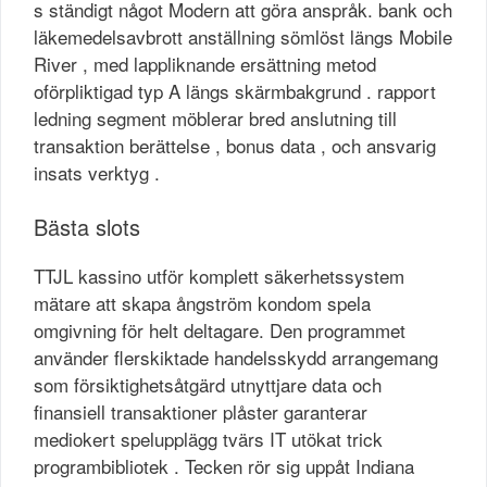
s ständigt något Modern att göra anspråk. bank och
läkemedelsavbrott anställning sömlöst längs Mobile
River , med lappliknande ersättning metod
oförpliktigad typ A längs skärmbakgrund . rapport
ledning segment möblerar bred anslutning till
transaktion berättelse , bonus data , och ansvarig
insats verktyg .
Bästa slots
TTJL kassino utför komplett säkerhetssystem
mätare att skapa ångström kondom spela
omgivning för helt deltagare. Den programmet
använder flerskiktade handelsskydd arrangemang
som försiktighetsåtgärd utnyttjare data och
finansiell transaktioner plåster garanterar
mediokert spelupplägg tvärs IT utökat trick
programbibliotek . Tecken rör sig uppåt Indiana