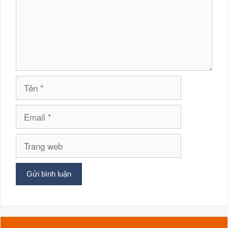
Tên
Email
Trang
web