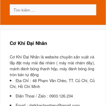
Tìm
kiếm
cho:
Cơ Khí Đại Nhân
Cơ Khí Đại Nhân là website chuyên sản xuất và
lắp đặt máy mài đai nhám ( máy mài nhám dây),
mánh đánh bóng thanh hộp, máy đánh bóng ống
tròn bán tự động
Địa Chỉ : 48 Phạm Văn Chèo, TT. Củ Chi, Củ
Chi, Hồ Chí Minh
Điện Thoai / Zalo : 0903.126.234
Email : datkhachpottery@gmail.com