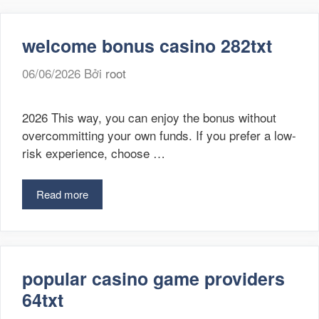
welcome bonus casino 282txt
06/06/2026
Bởi
root
2026 This way, you can enjoy the bonus without
overcommitting your own funds. If you prefer a low-
risk experience, choose …
welcome
Read more
bonus
casino
282txt
popular casino game providers
64txt