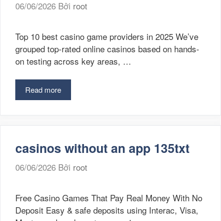
06/06/2026
Bởi
root
Top 10 best casino game providers in 2025 We’ve
grouped top-rated online casinos based on hands-
on testing across key areas, …
popular
Read more
casino
game
providers
64txt
casinos without an app 135txt
06/06/2026
Bởi
root
Free Casino Games That Pay Real Money With No
Deposit Easy & safe deposits using Interac, Visa,