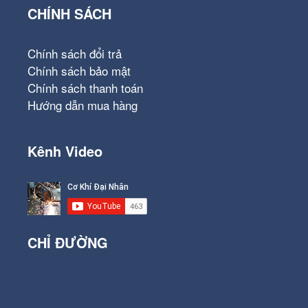
CHÍNH SÁCH
Chính sách đổi trả
Chính sách bảo mật
Chính sách thanh toán
Hướng dẫn mua hàng
Kênh Video
CHỈ ĐƯỜNG