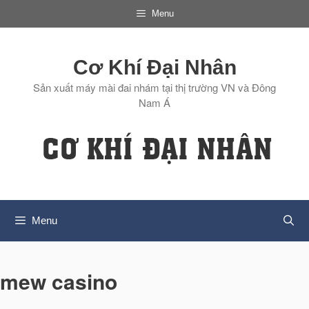
Chuyển
Menu
đến
nội
dung
Cơ Khí Đại Nhân
Sản xuất máy mài đai nhám tại thị trường VN và Đông
Nam Á
Menu
mew casino