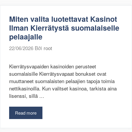
Miten valita luotettavat Kasinot
Ilman Kierrätystä suomalaiselle
pelaajalle
22/06/2026
Bởi
root
Kierrätysvapaiden kasinoiden perusteet
suomalaisille Kierrätysvapaat bonukset ovat
muuttaneet suomalaisten pelaajien tapoja toimia
nettikasinoilla. Kun valitset kasinoa, tarkista aina
lisenssi, sillä …
Miten
Read more
valita
luotettavat
Kasinot