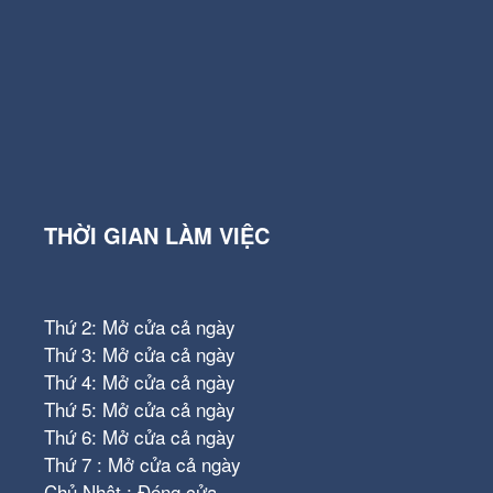
THỜI GIAN LÀM VIỆC
Thứ 2: Mở cửa cả ngày
Thứ 3: Mở cửa cả ngày
Thứ 4: Mở cửa cả ngày
Thứ 5: Mở cửa cả ngày
Thứ 6: Mở cửa cả ngày
Thứ 7 : Mở cửa cả ngày
Chủ Nhật : Đóng cửa