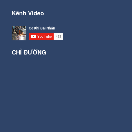
Kênh Video
CHỈ ĐƯỜNG