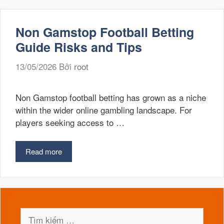
Non Gamstop Football Betting
Guide Risks and Tips
13/05/2026
Bởi
root
Non Gamstop football betting has grown as a niche
within the wider online gambling landscape. For
players seeking access to …
Non
Read more
Gamstop
Football
Betting
Guide
Risks
Tìm
and