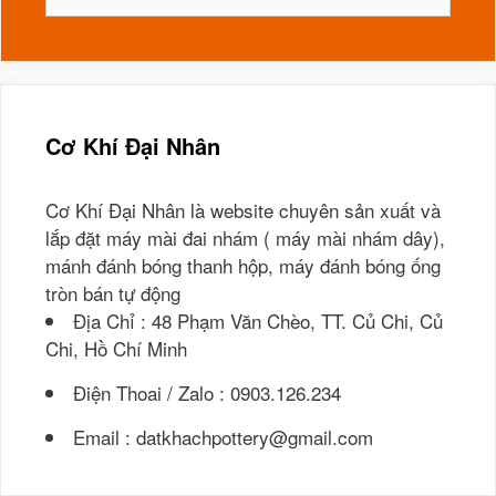
kiếm
Tips
cho:
Cơ Khí Đại Nhân
Cơ Khí Đại Nhân là website chuyên sản xuất và
lắp đặt máy mài đai nhám ( máy mài nhám dây),
mánh đánh bóng thanh hộp, máy đánh bóng ống
tròn bán tự động
Địa Chỉ : 48 Phạm Văn Chèo, TT. Củ Chi, Củ
Chi, Hồ Chí Minh
Điện Thoai / Zalo : 0903.126.234
Email : datkhachpottery@gmail.com