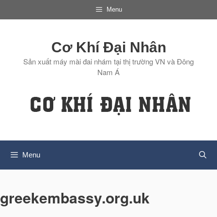
Chuyển
Menu
đến
nội
dung
Cơ Khí Đại Nhân
Sản xuất máy mài đai nhám tại thị trường VN và Đông
Nam Á
Menu
greekembassy.org.uk