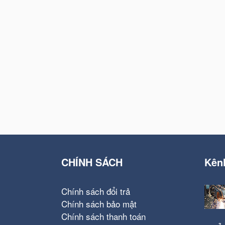
CHÍNH SÁCH
Kên
Chính sách đổi trả
Chính sách bảo mật
Chính sách thanh toán