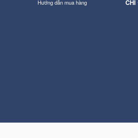
CHỈ
Hướng dẫn mua hàng