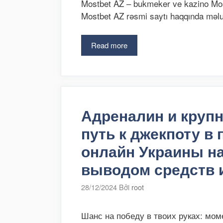
Mostbet AZ – bukmeker ve kazino Mo
müddətlər
Mostbet AZ rəsmi saytı haqqında məl
və
limitlər
│
MOSTBET
Read more
Mostbet
AZ
app
giriş
–
bu
telefonla
gün
oynamaq
/
Адреналин и круп
Güzgü
путь к джекпоту в
link
—
онлайн Украины н
sayt
açılmırsa
выводом средств 
nə
etməli
28/12/2024
Bởi
root
Шанс на победу в твоих руках: мом