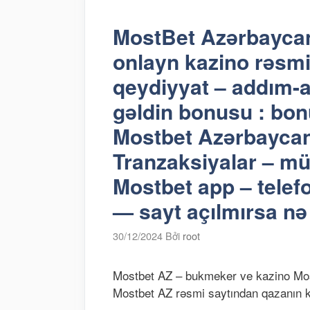
MostBet Azərbaycan
onlayn kazino rəsmi
qeydiyyat – addım-a
gəldin bonusu : bon
Mostbet Azərbaycan :
Tranzaksiyalar – müd
Mostbet app – telef
— sayt açılmırsa nə
30/12/2024
Bởi
root
Mostbet AZ – bukmeker ve kazino Mo
Mostbet AZ rəsmi saytından qazanın 