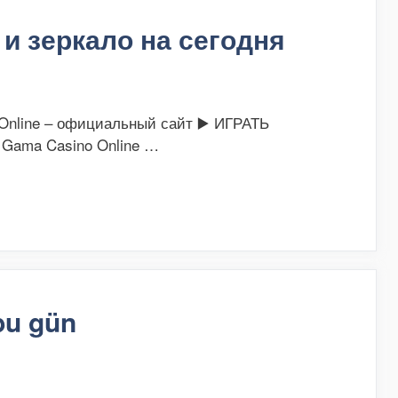
 и зеркало на сегодня
 Online – официальный сайт ▶️ ИГРАТЬ
 Gama Casino Online …
bu gün