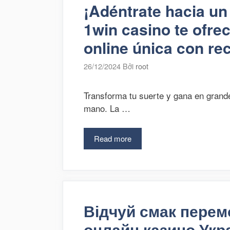
¡Adéntrate hacia un
на
сегодня
1win casino te ofre
online única con r
26/12/2024
Bởi
root
Transforma tu suerte y gana en grande
mano. La …
¡Adéntrate
Read more
hacia
un
mundo
de
fortuna
Відчуй смак перем
épicas!
1win
онлайн казино Укра
casino