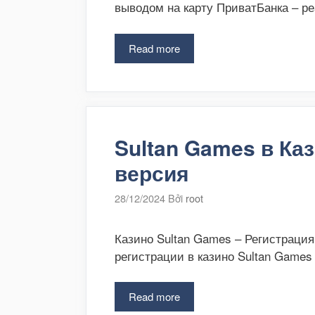
выводом на карту ПриватБанка – р
Адреналин
Read more
и
крупные
выигрыши
—
твой
Sultan Games в Ка
путь
к
версия
джекпоту
в
28/12/2024
Bởi
root
проверенном
казино
онлайн
Казино Sultan Games – Регистраци
Украины
регистрации в казино Sultan Games
на
гривні
с
Sultan
Read more
моментальным
Games