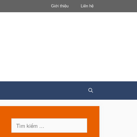
Giới thiệu
Liên hệ
Tìm
kiếm